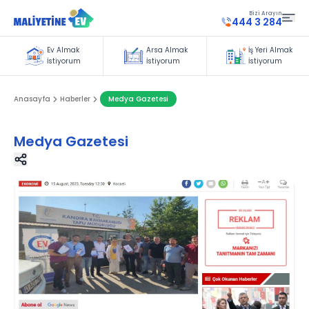
Bizi Arayın
444 3 284
Ev Almak
Arsa Almak
İş Yeri Almak
İstiyorum
İstiyorum
İstiyorum
Anasayfa
Haberler
Medya Gazetesi
Medya Gazetesi