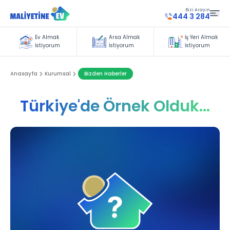
Bizi Arayın
444 3 284
Ev Almak
Arsa Almak
İş Yeri Almak
İstiyorum
İstiyorum
İstiyorum
Anasayfa
Kurumsal
Bizden Haberler
Türkiye'de Örnek Olduk...