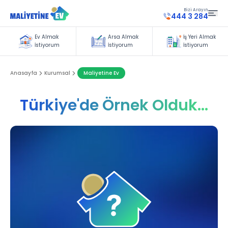
Bizi Arayın
444 3 284
Ev Almak
Arsa Almak
İş Yeri Almak
İstiyorum
İstiyorum
İstiyorum
Anasayfa
Kurumsal
Maliyetine Ev
Türkiye'de Örnek Olduk...