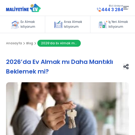
Bizi Arayın
444 3 284
Ev Almak
Arsa Almak
İş Yeri Almak
İstiyorum
İstiyorum
İstiyorum
Anasayfa
Blog
2026’da Ev Almak mı Daha Mantıklı Beklemek mi?
2026’da Ev Almak mı Daha Mantıklı
Beklemek mi?